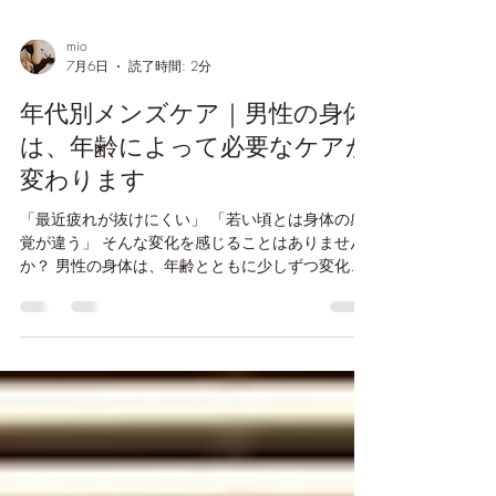
mio
7月6日
読了時間: 2分
年代別メンズケア｜男性の身体
は、年齢によって必要なケアが
変わります
「最近疲れが抜けにくい」 「若い頃とは身体の感
覚が違う」 そんな変化を感じることはありません
か？ 男性の身体は、年齢とともに少しずつ変化し
ていきます。 筋力やホルモンバランス、回復力、
ストレスへの耐性など、 20代と50代では身体の状
態が違うのは自然なことです。 だからこそ、若い
頃と同じ過ごし方を続けるのではなく、 その年代
に合った身体との付き合い方を知ることが大切で
す。 「衰え」ではなく「変化」と考える 「年齢だ
から仕方ない」 そんな言葉で片付けてしまう方も