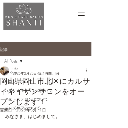
記事
All Posts
mio
All Posts
2025年2月25日
読了時間: 1分
岡山県岡山市北区にカルサ
サロンについて
イネイザンサロンをオー
カルサイネイザンについて
テストステロンについて
プンします！
メンズケアについて
更新日：
2025年3月11日
みなさま、はじめまして。