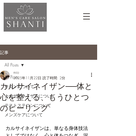
記事
All Posts
mio
All Posts
2025年11月22日
読了時間: 2分
カルサイネイザン──体と
サロンについて
心を整える、もうひとつ
カルサイネイザンについて
テストステロンについて
のヒーリング
メンズケアについて
カルサイネイザンは、単なる身体技法
としてではなく、心と体をつなぎ、深