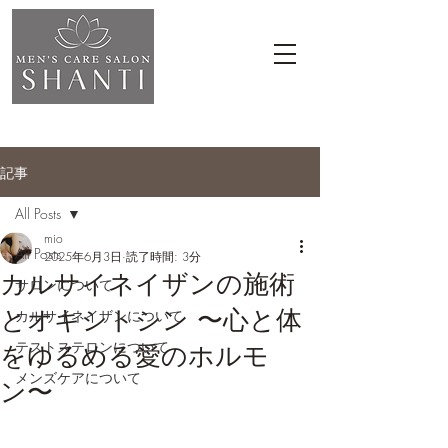
記事
All Posts
mio
All Posts
2025年6月3日
読了時間: 3分
カルサイネイザンの施術
サロンについて
とオキシトシン 〜心と体
カルサイネイザンについて
テストステロンについて
をゆるめる愛のホルモ
メンズケアについて
ン〜