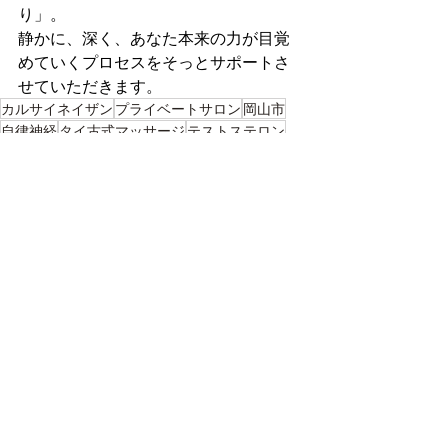
り」。
静かに、深く、あなた本来の力が目覚
めていくプロセスをそっとサポートさ
せていただきます。
カルサイネイザン
プライベートサロン
岡山市
自律神経
タイ古式マッサージ
テストステロン
ED改善
オイルトリートメント
メンズケア
男性機能改善
テストステロンについて
最新記事
すべて表示