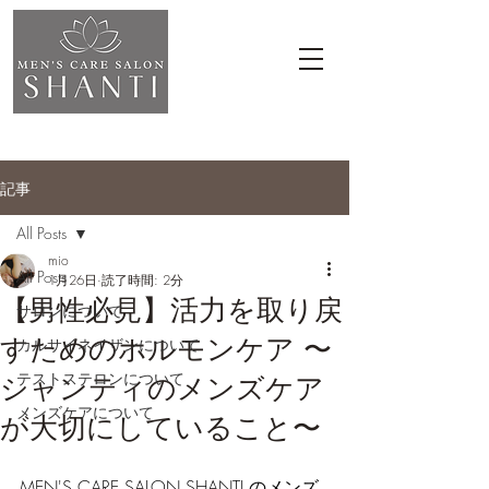
記事
All Posts
mio
All Posts
1月26日
読了時間: 2分
【男性必見】活力を取り戻
サロンについて
すためのホルモンケア 〜
カルサイネイザンについて
テストステロンについて
シャンティのメンズケア
メンズケアについて
が大切にしていること〜
MEN'S CARE SALON SHANTI のメンズ